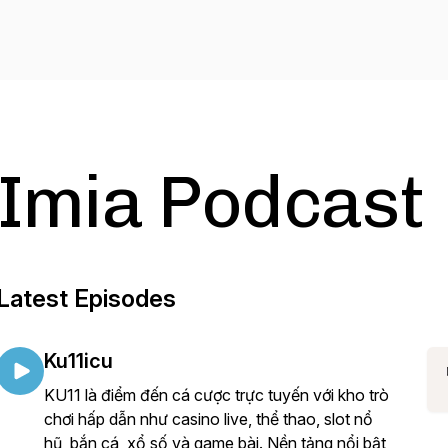
Imia Podcast
Latest Episodes
Ku11icu
KU11 là điểm đến cá cược trực tuyến với kho trò
chơi hấp dẫn như casino live, thể thao, slot nổ
hũ, bắn cá, xổ số và game bài. Nền tảng nổi bật